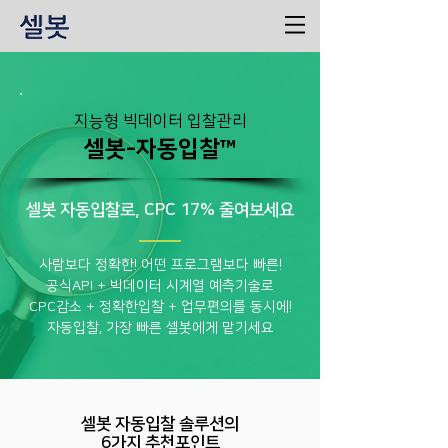
지능형 빅데이터 입찰관리
​셀봇-자동
입찰™
셀봇 자동입찰로, CPC 17% 줄여보세요
사람보다 정확한! 어떤 프로그램보다 빠른!
공식API + 빅데이터 시계열 예측기술로
CPC감소 + 정확한입찰 + 업무편의를 동시에!
​자동입찰, 가장 빠른 셀봇에게 맡기세요
셀봇 자동입찰 솔루션의
6가지 추천포인트