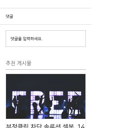
댓글
댓글을 입력하세요.
추천 게시물
부정클릭 차단 솔루션 셀봇, 14
자동입찰 무료 